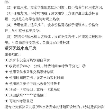
意;
（2）有偿用水。改变学生随意饮水习惯，自小培养节约用水意识;
（3）使用方便。24小时供给冷热饮用水，方便师生自主选择使
用，尤其是在冬季也能随时喝上热水;
（4）费用低廉，适宜推广。饮水价格远远低于瓶装水，价格合
理，学生家长易于接受;
（5）智能IC卡饮水机大方得体，设置不仅方便，还能装点校园环
境。可自由选择冷热水，自由设定计费标准
蓝牙无线水表厂房
主要功能：
★ 票价卡设定冷热水独自单价
★ 收费单价zui小一分钱，计费时间zui小到千分之一秒
★ 使用采集卡采集交易累计总额
★ 使用时间设定卡，设定当前实时时间
★ 使用黑名单卡下载已丢失的挂失卡
★ 预留一卡能接口，支持一卡通系统
★ 预留缺水******功能接口
★ 可兼作考勤登记
是专业为解决公共场所饮水收费难的课题而设计的，特别是解决学