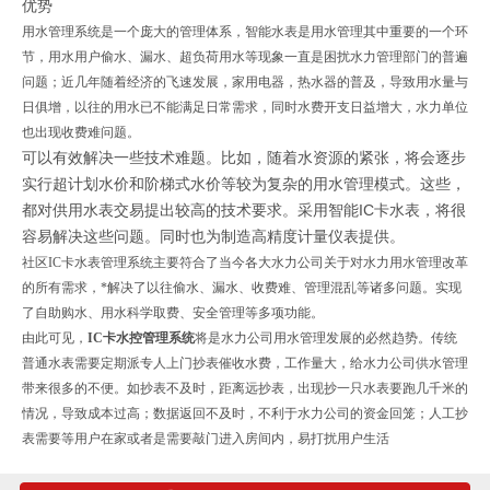
优势
用水管理系统是一个庞大的管理体系，智能水表是用水管理其中重要的一个环
节，用水用户偷水、漏水、超负荷用水等现象一直是困扰水力管理部门的普遍
问题；近几年随着经济的飞速发展，家用电器，热水器的普及，导致用水量与
日俱增，以往的用水已不能满足日常需求，同时水费开支日益增大，水力单位
也出现收费难问题。
可以有效解决一些技术难题。比如，随着水资源的紧张，将会逐步
实行超计划水价和阶梯式水价等较为复杂的用水管理模式。这些，
都对供用水表交易提出较高的技术要求。采用智能IC卡水表，将很
容易解决这些问题。同时也为制造高精度计量仪表提供。
社区IC卡水表管理系统主要符合了当今各大水力公司关于对水力用水管理改革
的所有需求，*解决了以往偷水、漏水、收费难、管理混乱等诸多问题。实现
了自助购水、用水科学取费、安全管理等多项功能。
由此可见，
IC卡水控管理系统
将是水力公司用水管理发展的必然趋势。传统
普通水表需要定期派专人上门抄表催收水费，工作量大，给水力公司供水管理
带来很多的不便。如抄表不及时，距离远抄表，出现抄一只水表要跑几千米的
情况，导致成本过高；数据返回不及时，不利于水力公司的资金回笼；人工抄
表需要等用户在家或者是需要敲门进入房间内，易打扰用户生活