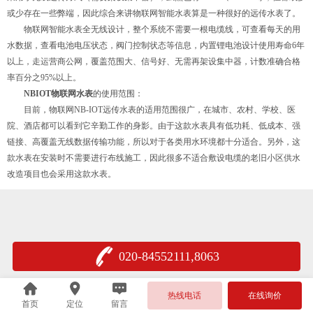
或少存在一些弊端，因此综合来讲物联网智能水表算是一种很好的远传水表了。
物联网智能水表全无线设计，整个系统不需要一根电缆线，可查看每天的用
水数据，查看电池电压状态，阀门控制状态等信息，内置锂电池设计使用寿命6年
以上，走运营商公网，覆盖范围大、信号好、无需再架设集中器，计数准确合格
率百分之95%以上。
NBIOT物联网水表
的使用范围：
目前，物联网NB-IOT远传水表的适用范围很广，在城市、农村、学校、医
院、酒店都可以看到它辛勤工作的身影。由于这款水表具有低功耗、低成本、强
链接、高覆盖无线数据传输功能，所以对于各类用水环境都十分适合。另外，这
款水表在安装时不需要进行布线施工，因此很多不适合敷设电缆的老旧小区供水
改造项目也会采用这款水表。
020-84552111,8063
热线电话
在线询价
首页
定位
留言