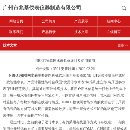
广州市兆基仪表仪器制造有限公司
网站首页
公司简介
产品展示
新闻中心
联系我们
产品目录
技术文章
在线留言
技术文章
更多>>
NBIOT物联网水表具体设计及使用范围
点击次数：3594 更新时间：2020-02-26
NBIOT物联网水表
主要是以机械式水表为基表添加NB-IoT远传模块而构成的
一款智能水表。产品计量性能符合我国“饮用冷水水表”标准和建立部“电子远传水
表”行业规范要求。其是通过窄带蜂窝技术，将用户用水信息统一打包上传到集中
器，每一块水表都拥有多里的SIM卡，可以存储用户用水信息，管水部门可以实
时监控每户每块水表的在线运行情况。NBIOT物联网智能水表的优势在于，只要
有信号的地方就可以实现广覆盖传输数据，对于一些分散式空旷的地区也可以安
装使用，具有全面推广的价值。
经过对比，之前的电子远传水表，有的采用有线远传方式（布线难），有的
采用小无线远传方式（需要架设集中器），虽然也有CDMA、GPRS等，但都或多