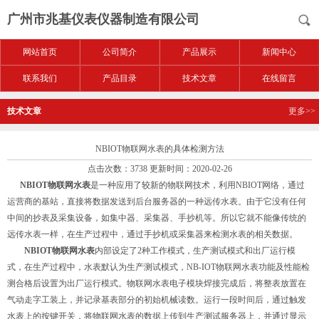
广州市兆基仪表仪器制造有限公司
网站首页
公司简介
产品展示
新闻中心
联系我们
产品目录
技术文章
在线留言
技术文章
更多>>
NBIOT物联网水表的具体检测方法
点击次数：3738 更新时间：2020-02-26
NBIOT物联网水表
是一种应用了较新的物联网技术，利用NBIOT网络，通过
运营商的基站，直接将数据发送到后台服务器的一种远传水表。由于它没有任何
中间的抄表及采集设备，如集中器、采集器、手抄机等。所以它就不能像传统的
远传水表一样，在生产过程中，通过手抄机或采集器来检测水表的相关数据。
NBIOT物联网水表
内部设定了2种工作模式，生产测试模式和出厂运行模
式，在生产过程中，水表默认为生产测试模式，NB-IOT物联网水表功能及性能检
测合格后设置为出厂运行模式。物联网水表电子模块焊接完成后，将整表放置在
气动走字工装上，并记录基表部分的初始机械读数。运行一段时间后，通过触发
水表上的按键开关，将物联网水表的数据上传到生产测试服务器上，并通过显示