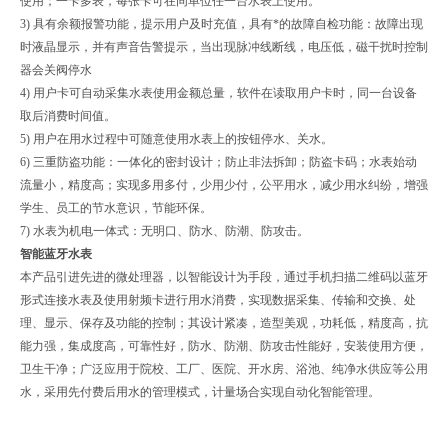
使用；一卡多表，每张卡可在同单位任一台水表上使用。
3) 具有余额报警功能，提示用户及时充值，具有*的故障自检功能：故障出现
时液晶显示，并有声音告警提示，当出现脉冲线断线，电压低，磁干扰时控制
器会关阀停水
4) 用户卡可自动采集水表使用金额总量，软件在读取用户卡时，同一台设备
取后消费时间值。
5) 用户在用水过程中可随意使用水表上的按钮停水、关水。
6) 三重防盗功能：一体化的密封设计；防止非法拆卸；防盗卡码；水表始动
流量小，精度高；实现多用多付，少用少付，公平用水，减少用水纠纷，增强
学生、员工的节水意识，节能环保。
7) 水表为机电一体式：无明口、防水、防潮、防攻击。
智能蓝牙水表
本产品引进先进的微处理器，以智能设计为手段，通过手机扫描二维码以蓝牙
形式连接水表及使用射频卡进行用水消费，实现数据采集、传输和交换、处
理、显示、保存及功能的控制；其设计紧凑，造型美观，功耗低，精度高，抗
能力强，集成度高，可靠性好，防水、防潮、防攻击性能好，安装使用方便，
卫生干净；广泛应用于院校、工厂、医院、开水房、浴池、纯净水供应等公用
水，采用先付费后用水的管理模式，计量场合实现自动化智能管理。