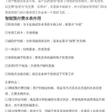
了用户数据安全及可靠。该产品的使用*改变了传统的用水模式，由“先用水、
后交费"改变为“先交费、后用水"，无需插卡或刷卡，对小区物业管理部门和水
资源管部门的计量管理工作会有一个质的飞跃。。
智能预付费水表作用
◎防伪功能：当卡反插或非本系统卡插入时，将显示“卡错"
◎专用工程卡：方便维修
◎磁防护功能：当有强磁场靠近时，该表会显示“报警"并关阀
◎一体设计：结构紧凑，外形美观
◎保留机械字轮显示：整表具有机械和电子双显功能
◎采用4节干电池：方便用户随时更换
◎智能月自检功能：保证在各种干扰情况下可靠工作
主要特点：
2.1
网络预付费功能：用户到物业转账、现金等方式买水后充值到水表后使
用，欠费关阀停水。
2.2
显示同步功能：液晶显示和机械部分显示同步，即使电路有故障液晶不能
显示，也可参照机械显示。
2.3
提示报警功能：电池欠压、强磁干扰及其他故障信息，在液晶上会提示报