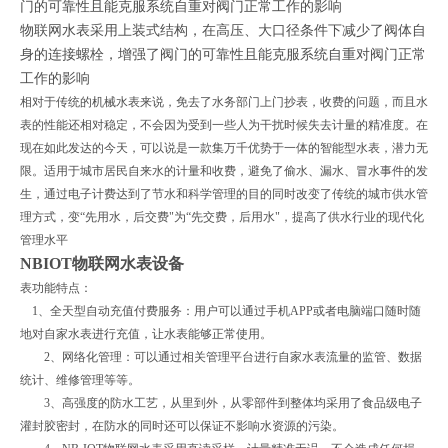
门的可靠性且能克服系统自重对阀门正常工作的影响
物联网水表采用上装式结构，在高压、大口径条件下减少了阀体自
身的连接螺栓，增强了阀门的可靠性且能克服系统自重对阀门正常
工作的影响
相对于传统的机械水表来说，免去了水务部门上门抄表，收费的问题，而且水
表的性能还相对稳定，不会因为受到一些人为干扰时候失去计量的精准度。在
现在如此发达的今天，可以说是一款集万千优势于一体的智能型水表，潜力无
限。适用于城市居民自来水的计量和收费，避免了偷水、漏水、冒水事件的发
生，通过电子计费达到了节水和科学管理的目的同时改变了传统的城市供水管
理方式，变“先用水，后交费"为“先交费，后用水"，提高了供水行业的现代化
管理水平
NBIOT物联网水表设备
表功能特点：
1、全天型自动充值付费服务：用户可以通过手机APP或者电脑端口随时随
地对自家水表进行充值，让水表能够正常使用。
2、网络化管理：可以通过相关管理平台进行自家水表流量的监管、数据
统计、维修管理等等。
3、高强度的防水工艺，从里到外，从零部件到整体均采用了食品级电子
灌封胶密封，在防水的同时还可以保证不影响水资源的污染。