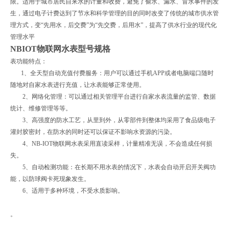
限。适用于城市居民自来水的计量和收费，避免了偷水、漏水、冒水事件的发
生，通过电子计费达到了节水和科学管理的目的同时改变了传统的城市供水管
理方式，变“先用水，后交费”为“先交费，后用水”，提高了供水行业的现代化
管理水平
NBIOT物联网水表型号规格
表功能特点：
1、全天型自动充值付费服务：用户可以通过手机APP或者电脑端口随时
随地对自家水表进行充值，让水表能够正常使用。
2、网络化管理：可以通过相关管理平台进行自家水表流量的监管、数据
统计、维修管理等等。
3、高强度的防水工艺，从里到外，从零部件到整体均采用了食品级电子
灌封胶密封，在防水的同时还可以保证不影响水资源的污染。
4、NB-IOT物联网水表采用直读采样，计量精准无误，不会造成任何损
失。
5、自动检测功能：在长期不用水表的情况下，水表会自动开启开关阀功
能，以防球阀卡死现象发生。
6、适用于多种环境，不受水质影响。
。