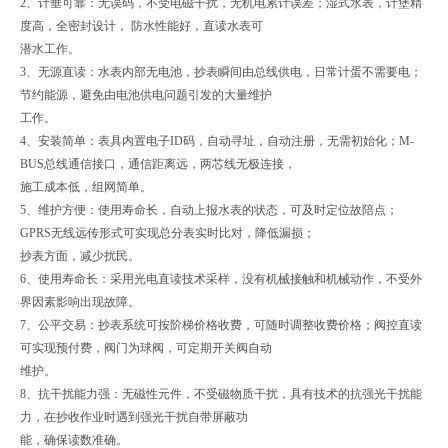
2、计垂可靠：无误码，不受电磁干扰，无机电累计误差；湿式水表，计堡精
度高，全密封设计， 防水性能好，直读水表可
潜水工作。
3、无源直读：水表内部无电池，抄表瞬间由总线供电，日常计蛋不需要电；
节约能源，避免由电池供电问题引发的大量维护
工作。
4、安装简单：表具内置电子ID码，自动寻址，自动注册，无需初始化；M-
BUS总线通信接口，通信距离远，两芯线无极连接，
施工成本低，组网简单。
5、维护方便：使用寿命长，自动上报水表的状态，可及时定位故陪点；
GPRS无线远传形式可实现总分表实时比对，降低漏损；
抄表方面，减少扰民。
6、使用寿命长：采用光电直读技术采样，没有机械接触和机械动作，不受外
界因素影响出现故障。
7、公平交易：抄表系统可按阶梯价格收费，可随时调整收费价格；阀控直读
可实现预付费，阀门为球阀，可定期开关阀自动
维护。
8、抗干扰能力强：无磁性元件，不受磁物质干扰，具有技术的抗强光干扰能
力，在抄收作业时遇到强光干扰自带屏蔽功
能，确保读数准确。