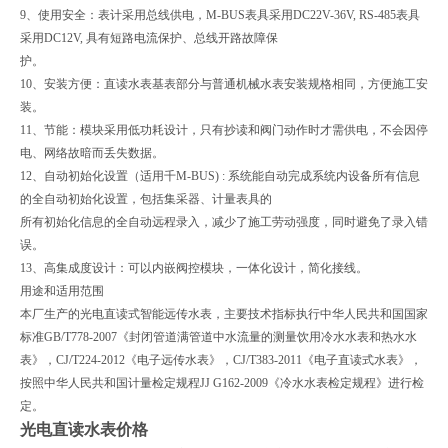
9、使用安全：表计采用总线供电，M-BUS表具采用DC22V-36V, RS-485表具
采用DC12V, 具有短路电流保护、总线开路故障保
护。
10、安装方便：直读水表基表部分与普通机械水表安装规格相同，方便施工安
装。
11、节能：模块采用低功耗设计，只有抄读和阀门动作时才需供电，不会因停
电、网络故暗而丢失数据。
12、自动初始化设置（适用千M-BUS) : 系统能自动完成系统内设备所有信息
的全自动初始化设置，包括集采器、计量表具的
所有初始化信息的全自动远程录入，减少了施工劳动强度，同时避免了录入错
误。
13、高集成度设计：可以内嵌阀控模块，一体化设计，简化接线。
用途和适用范围
本厂生产的光电直读式智能远传水表，主要技术指标执行中华人民共和国国家
标准GB/T778-2007《封闭管道满管道中水流量的测量饮用冷水水表和热水水
表》，CJ/T224-2012《电子远传水表》，CJ/T383-2011《电子直读式水表》，
按照中华人民共和国计量检定规程JJ G162-2009《冷水水表检定规程》进行检
定。
光电直读水表价格