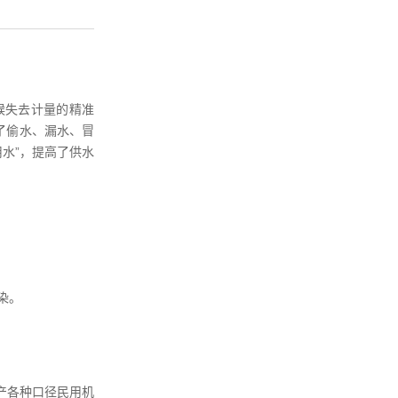
候失去计量的精准
了偷水、漏水、冒
水”，提高了供水
染。
产各种口径民用机