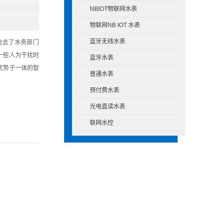
NBIOT物联网水表
物联网NB IOT 水表
蓝牙无线水表
免去了水务部门
一些人为干扰时
蓝牙水表
优势于一体的智
普通水表
预付费水表
光电直读水表
联网水控