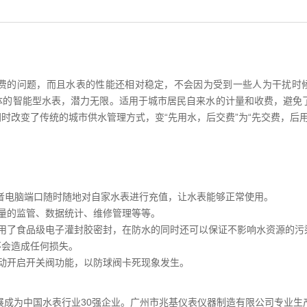
费的问题，而且水表的性能还相对稳定，不会因为受到一些人为干扰时
体的智能型水表，潜力无限。适用于城市居民自来水的计量和收费，避免
时改变了传统的城市供水管理方式，变“先用水，后交费”为“先交费，后用
者电脑端口随时随地对自家水表进行充值，让水表能够正常使用。
量的监管、数据统计、维修管理等等。
了食品级电子灌封胶密封，在防水的同时还可以保证不影响水资源的污
不会造成任何损失。
动开启开关阀功能，以防球阀卡死现象发生。
成为中国水表行业30强企业。广州市兆基仪表仪器制造有限公司专业生