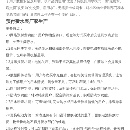
了用户数据安全及可靠。该产品的使用*改变了传统的用水模式，由“先用水、
后交费”改变为“先交费、后用水”，无需插卡或刷卡，对小区物业管理部门和水
资源管部门的计量管理工作会有一个质的飞跃。。
预付费水表厂家生产
主要特点：
2.1
网络预付费功能：用户到物业转账、现金等方式买水后充值到水表后使
用，欠费关阀停水。
2.2
显示同步功能：液晶显示和机械部分显示同步，即使电路有故障液晶不能
显示，也可参照机械显示。
2.3
提示报警功能：电池欠压、强磁干扰及其他故障信息，在液晶上会提示报
警。
2.4
数据回传功能：
用户每次买水充值后，会把相关信息带回管理系统，让管
理方了解用户的用水情况。剩余量不足，可及时发现并通知用户。
2.5
阀门维护功能：阀门定时旋转，及时清掉阀门水垢，保证阀门的灵活性。
2.6
防滴水功能：针对特殊用户，配合防滴水基表，实现防滴水功能。
2.7
用水稽查功能：
可查询长时间未购水或用水量异常偏低的用户，排查异常
用户。
2.8
更换电池方便：
水表底侧有专门设计更换电池的盖子，更换电池特别方
便，批量换电池不再是管水部门的难题。
2.9
远程预付费，可以定制以下两款产品：（
A)
射频卡刷卡
+
远程抄表、开关阀