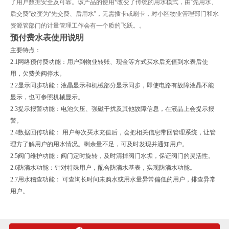
了用户数据安全及可靠。该产品的使用*改变了传统的用水模式，由“先用水、
后交费”改变为“先交费、后用水”，无需插卡或刷卡，对小区物业管理部门和水
资源管部门的计量管理工作会有一个质的飞跃。。
预付费水表使用说明
主要特点：
2.1
网络预付费功能：用户到物业转账、现金等方式买水后充值到水表后使
用，欠费关阀停水。
2.2
显示同步功能：液晶显示和机械部分显示同步，即使电路有故障液晶不能
显示，也可参照机械显示。
2.3
提示报警功能：电池欠压、强磁干扰及其他故障信息，在液晶上会提示报
警。
2.4
数据回传功能：
用户每次买水充值后，会把相关信息带回管理系统，让管
理方了解用户的用水情况。剩余量不足，可及时发现并通知用户。
2.5
阀门维护功能：阀门定时旋转，及时清掉阀门水垢，保证阀门的灵活性。
2.6
防滴水功能：针对特殊用户，配合防滴水基表，实现防滴水功能。
2.7
用水稽查功能：
可查询长时间未购水或用水量异常偏低的用户，排查异常
用户。