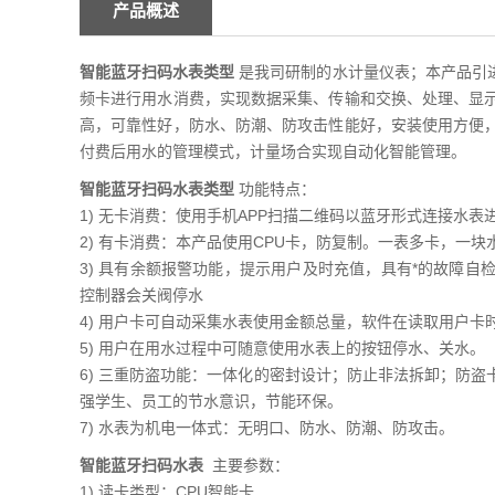
产品概述
智能蓝牙扫码水表类型
是我司研制的水计量仪表；本产品引
频卡进行用水消费，实现数据采集、传输和交换、处理、显
高，可靠性好，防水、防潮、防攻击性能好，安装使用方便
付费后用水的管理模式，计量场合实现自动化智能管理。
智能蓝牙扫码水表类型
功能特点：
1) 无卡消费：使用手机APP扫描二维码以蓝牙形式连接水
2) 有卡消费：本产品使用CPU卡，防复制。一表多卡，一
3) 具有余额报警功能，提示用户及时充值，具有*的故障
控制器会关阀停水
4) 用户卡可自动采集水表使用金额总量，软件在读取用户卡
5) 用户在用水过程中可随意使用水表上的按钮停水、关水。
6) 三重防盗功能：一体化的密封设计；防止非法拆卸；防
强学生、员工的节水意识，节能环保。
7) 水表为机电一体式：无明口、防水、防潮、防攻击。
智能蓝牙扫码水表
主要参数：
1) 读卡类型：CPU智能卡