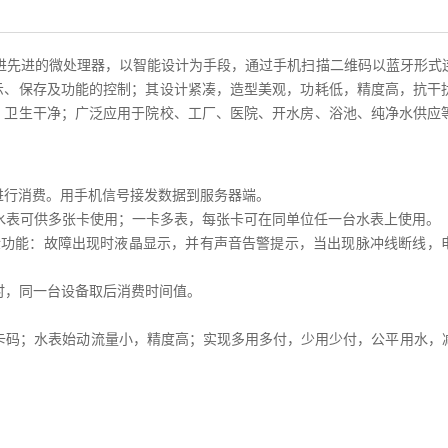
进先进的微处理器，以智能设计为手段，通过手机扫描二维码以蓝牙形式
示、保存及功能的控制；其设计紧凑，造型美观，功耗低，精度高，抗干
，卫生干净；广泛应用于院校、工厂、医院、开水房、浴池、纯净水供应
表进行消费。用手机信号接发数据到服务器端。
块水表可供多张卡使用；一卡多表，每张卡可在同单位任一台水表上使用。
自检功能：故障出现时液晶显示，并有声音告警提示，当出现脉冲线断线，
时，同一台设备取后消费时间值。
盗卡码；水表始动流量小，精度高；实现多用多付，少用少付，公平用水，