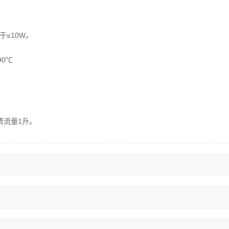
于≤10W。
90℃
费流量1升。