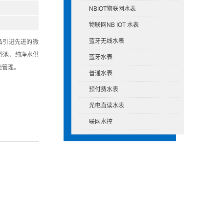
NBIOT物联网水表
物联网NB IOT 水表
蓝牙无线水表
品引进先进的微
浴池、纯净水供
蓝牙水表
能管理。
普通水表
预付费水表
光电直读水表
联网水控