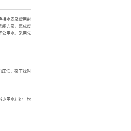
连接水表及使用射
扰能力强，集成度
等公用水，采用先
电压低，磁干扰时
减少用水纠纷，增