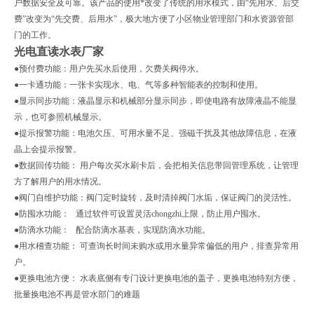
户数据安全及可靠。该产品的使用*改变了传统的用水模式，由“先用水、后交
费”改变为“先交费、后用水”，极大地方便了小区物业管理部门和水资源管部
门的工作。
光电直读水表厂家
●预付费功能：用户先买水后使用，欠费关阀停水。
●一卡通功能：一张卡实现水、电、气等多种智能表的控制和使用。
●显示同步功能：液晶显示和机械部分显示同步，即使电路有故障液晶不能显
示，也可参照机械显示。
●提示报警功能：电池欠压、可用水量不足、强磁干扰及其他故障信息，在液
晶上会提示报警。
●数据回传功能： 用户每次买水刷卡后，会把相关信息带回管理系统，让管理
方了解用户的用水情况。
●阀门自维护功能：阀门定时旋转，及时清掉阀门水垢，保证阀门的灵活性。
●防囤水功能： 通过软件可设置灵活chongzhi上限，防止用户囤水。
●防滴水功能： 配合防滴水基表，实现防滴水功能。
●用水稽查功能： 可查询长时间未购水或用水量异常偏低的用户，排查异常用
户。
●更换电池方便： 水表底侧有专门设计更换电池的盖子，更换电池特别方便，
批量换电池不再是管水部门的难题