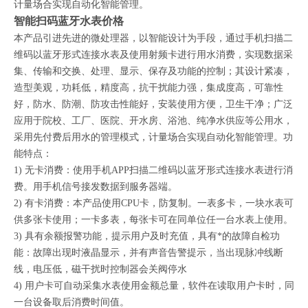
计量场合实现自动化智能管理。
智能扫码蓝牙水表
价格
本产品引进先进的微处理器，以智能设计为手段，通过手机扫描二
维码以蓝牙形式连接水表及使用射频卡进行用水消费，实现数据采
集、传输和交换、处理、显示、保存及功能的控制；其设计紧凑，
造型美观，功耗低，精度高，抗干扰能力强，集成度高，可靠性
好，防水、防潮、防攻击性能好，安装使用方便，卫生干净；广泛
应用于院校、工厂、医院、开水房、浴池、纯净水供应等公用水，
采用先付费后用水的管理模式，计量场合实现自动化智能管理。功
能特点：
1) 无卡消费：使用手机APP扫描二维码以蓝牙形式连接水表进行消
费。用手机信号接发数据到服务器端。
2) 有卡消费：本产品使用CPU卡，防复制。一表多卡，一块水表可
供多张卡使用；一卡多表，每张卡可在同单位任一台水表上使用。
3) 具有余额报警功能，提示用户及时充值，具有*的故障自检功
能：故障出现时液晶显示，并有声音告警提示，当出现脉冲线断
线，电压低，磁干扰时控制器会关阀停水
4) 用户卡可自动采集水表使用金额总量，软件在读取用户卡时，同
一台设备取后消费时间值。