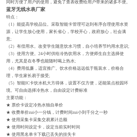
同时方便了用户的使用，避免了查表收费给用户带来的诸多不便。
蓝牙无线水表厂家
特点：
（1）能提高学校品位。采取智能卡管理可达到有序合理使用水资
源，让学生放心使用，家长省心，学校开心，政府放心，社会满
意;
（2）有偿用水。改变学生随意饮水习惯，自小培养节约用水意识;
（3）使用方便。24小时供给冷热饮用水，方便师生自主选择使
用，尤其是在冬季也能随时喝上热水;
（4）费用低廉，适宜推广。饮水价格远远低于瓶装水，价格合
理，学生家长易于接受;
（5）智能IC卡饮水机大方得体，设置不仅方便，还能装点校园环
境。可自由选择冷热水，自由设定计费标准
主要功能：
★ 票价卡设定冷热水独自单价
★ 收费单价zui小一分钱，计费时间zui小到千分之一秒
★ 使用采集卡采集交易累计总额
★ 使用时间设定卡，设定当前实时时间
★ 使用黑名单卡下载已丢失的挂失卡