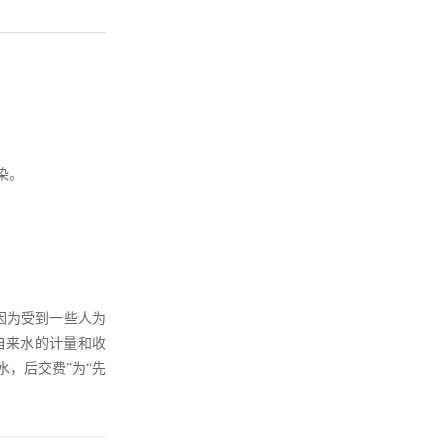
染。
因为受到一些人为
自来水的计量和收
，后交费”为“先