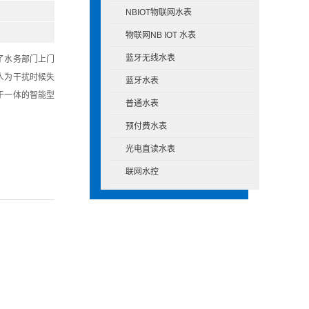
NBIOT物联网水表
物联网NB IOT 水表
蓝牙无线水表
了水务部门上门
人为干扰时候失
蓝牙水表
于一体的智能型
普通水表
预付费水表
光电直读水表
联网水控