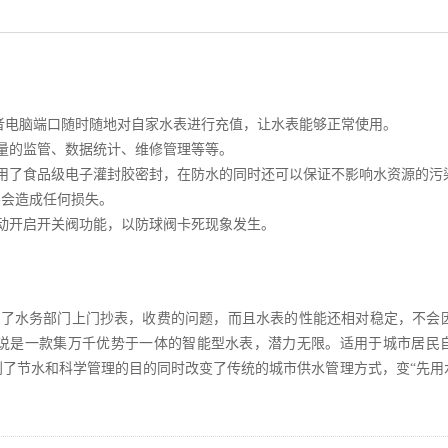
者电脑端口随时随地对自家水表进行充值，让水表能够正常使用。
量的监管、数据统计、维修管理等等。
了食品级电子灌封胶密封，在防水的同时还可以保证不影响水资源的污
不会造成任何损失。
动开启开关阀功能，以防球阀卡死现象发生。
去了水务部门上门抄表，收费的问题，而且水表的性能还相对稳定，不会
说是一款集万千优势于一体的智能型水表，潜力无限。适用于城市居民
了节水和科学管理的目的同时改变了传统的城市供水管理方式，变“先用水