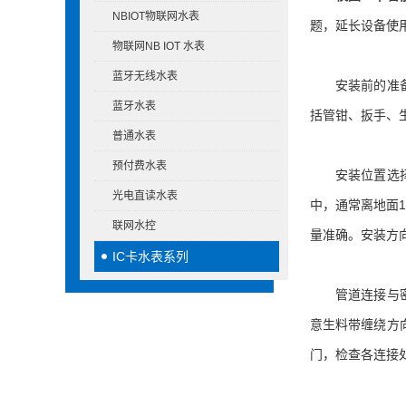
NBIOT物联网水表
题，延长设备使
物联网NB IOT 水表
蓝牙无线水表
安装前的准备工
蓝牙水表
括管钳、扳手、
普通水表
预付费水表
安装位置选择需
光电直读水表
中，通常离地面1
联网水控
量准确。安装方
IC卡水表系列
管道连接与密封
意生料带缠绕方
门，检查各连接