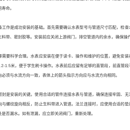
用寿命。
作是成功安装的基础。首先需要确认水表型号与管道尺寸匹配，检查水
生料带、密封胶等。安装前应关闭上游阀门，排空管道内的余水，确保操
要科学合理。水表应安装在便于读卡、操作和维护的位置，避免安装在
.2-1.5米，便于学生刷卡操作。水表前后应留有足够的直管段，前直管
向必须与水流方向一致，表体上的箭头指示方向应与水流方向相同。
是安装的关键。使用合适的管件连接水表与管道，确保连接牢固、无泄
向与螺纹旋向相反，防止生料带进入管道。法兰连接时，应使用合适的垫
处是否漏水。如有泄漏，应立即关闭阀门，重新处理。