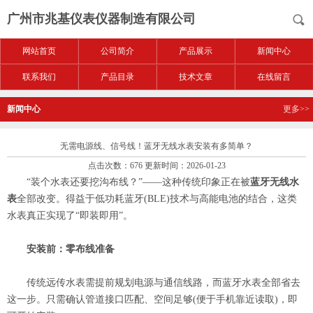
广州市兆基仪表仪器制造有限公司
网站首页
公司简介
产品展示
新闻中心
联系我们
产品目录
技术文章
在线留言
新闻中心
更多>>
无需电源线、信号线！蓝牙无线水表安装有多简单？
点击次数：676 更新时间：2026-01-23
“装个水表还要挖沟布线？”——这种传统印象正在被
蓝牙无线水
表
全部改变。得益于低功耗蓝牙(BLE)技术与高能电池的结合，这类
水表真正实现了“即装即用”。
安装前：零布线准备
传统远传水表需提前规划电源与通信线路，而蓝牙水表全部省去
这一步。只需确认管道接口匹配、空间足够(便于手机靠近读取)，即