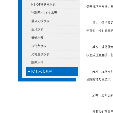
NBIOT物联网水表
保养技巧与方法，
物联网NB IOT 水表
蓝牙无线水表
首先，保持良好的
蓝牙水表
光直射，长时间暴
普通水表
预付费水表
其次，规范使用I
光电直读水表
块造成过度磨损，
联网水控
IC卡水表系列
另外，定期对其进
良好的地方自然风干
还有，及时更新和
只要我们在日常使