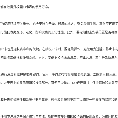
能够有效提升
校园IC卡表
的使用寿命。
使用环境至关重要。它应安装在干燥、通风的地方，避免受潮生锈。高湿度环境可能
晒可能使表壳变形、老化，影响仪表的正常性能。此外，要定期检查安装位置是否稳固
C卡也是延长表寿命的关键。在插拔IC卡时，要轻柔操作，避免用力过猛，防止卡与
影响读卡准确性和使用寿命。同时，要确保IC卡表面清洁，防止污渍、灰尘等杂质进
行清洁和维护是很关键的。使用干净的湿布轻轻擦拭表壳表面，去除灰尘和污渍。
。对于表上的显示屏幕和按键部分，可使用少量C₂H₆O轻轻擦拭，保持清洁和灵敏度
升级相关软件和系统也非常重要。软件和系统的更新可以修复一些潜在的漏洞和缺陷
用中注意这些保养技巧与方法，就能有效提升
校园IC卡表
的使用寿命，为校园能源