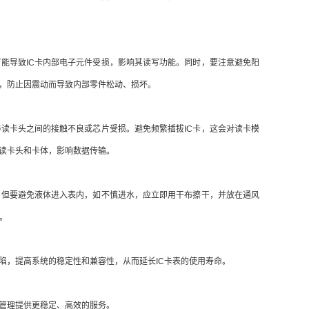
导致IC卡内部电子元件受损，影响其读写功能。同时，要注意避免阳
，防止因震动而导致内部零件松动、损坏。
读卡头之间的接触不良或芯片受损。避免频繁插拔IC卡，这会对读卡模
入读卡头和卡体，影响数据传输。
但要避免液体进入表内，如不慎进水，应立即用干布擦干，并放在通风
。
，提高系统的稳定性和兼容性，从而延长IC卡表的使用寿命。
管理提供更稳定、高效的服务。