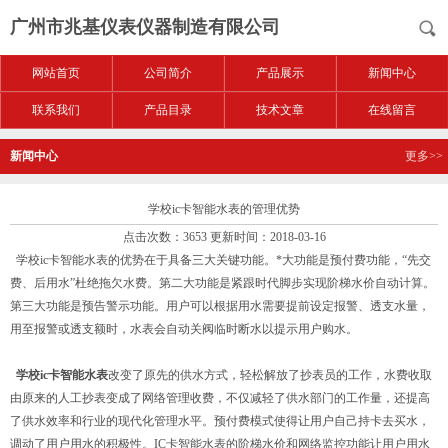
广州市兆基仪表仪器制造有限公司
网站首页
公司简介
产品展示
新闻中心
联系我们
产品目录
技术文章
在线留言
新闻中心
更多>>
学校ic卡智能水表的管理优势
点击次数：3653 更新时间：2018-03-16
学校ic卡智能水表的优势在于具备三大关键功能。*大功能是预付费功能，“先交
费、后用水”杜绝拖欠水费。第二大功能是紧跟时代脚步实现阶梯水价自动计算。
第三大功能是预告警示功能。用户可以根据用水需要提前设定报警、透支水量，
用至报警或透支额时，水表会自动关阀临时断水以提示用户购水。
学校ic卡智能水表
改变了原先的供水方式，轻松解放了抄表员的工作，水费收取
由原来的人工抄表变成了网络管理收费，不仅减轻了供水部门的工作量，还提高
了供水效率和行业的现代化管理水平。预付费模式使得让用户自己持卡去买水，
调动了用户用水的积极性。IC卡智能水表的阶梯水价和网络监控功能让用户用水