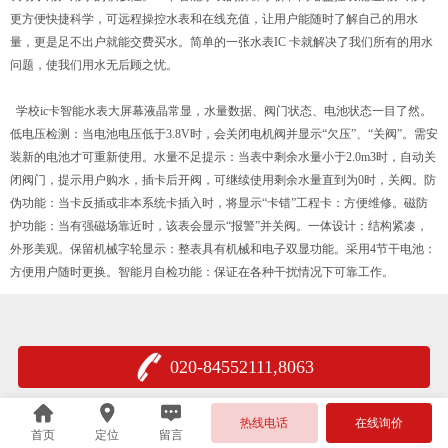
更方便快捷科学，可远程操控水表和在线充值，让用户能随时了解自己的用水
量，更是足不出户就能交费买水。简单的一张水表IC 卡就解决了我们所有的用水
问题，使我们用水无后顾之忧。
学校ic卡智能水表大屏幕液晶常显，水量数据、阀门状态、电池状态一目了然。
低电压检测：当电池电压低于3.8V时，会关闭电机阀并显示“欠压”、“关阀”。需安
装新的电池才可重新使用。水量不足提示：当表中剩余水量小于2.0m3时，自动关
闭阀门，提示用户购水，插卡后开阀，可继续使用剩余水量直到为0时，关阀。防
伪功能：当卡反插或非本系统卡插入时，将显示“卡错”工程卡：方便维修。磁防
护功能：当有强磁场靠近时，该表会显示“报警”并关阀。一体设计：结构紧凑，
外形美观。保留机械字轮显示：整表具有机械和电子双显功能。采用4节干电池：
方便用户随时更换。智能月自检功能：保证在各种干扰情况下可靠工作。
020-84552111,8063
热线电话
在线询价
首页
定位
留言