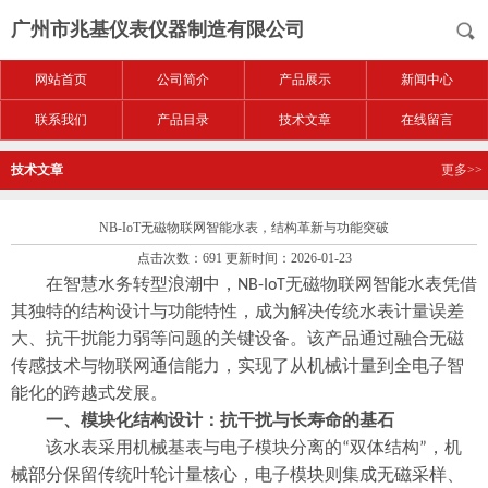
广州市兆基仪表仪器制造有限公司
网站首页
公司简介
产品展示
新闻中心
联系我们
产品目录
技术文章
在线留言
技术文章
更多>>
NB-IoT无磁物联网智能水表，结构革新与功能突破
点击次数：691 更新时间：2026-01-23
在智慧水务转型浪潮中，
无磁物联网智能水表凭借
NB-IoT
其独特的结构设计与功能特性，成为解决传统水表计量误差
大、抗干扰能力弱等问题的关键设备。该产品通过融合无磁
传感技术与物联网通信能力，实现了从机械计量到全电子智
能化的跨越式发展。
一、模块化结构设计：抗干扰与长寿命的基石
该水表采用机械基表与电子模块分离的
双体结构
，机
“
”
械部分保留传统叶轮计量核心，电子模块则集成无磁采样、