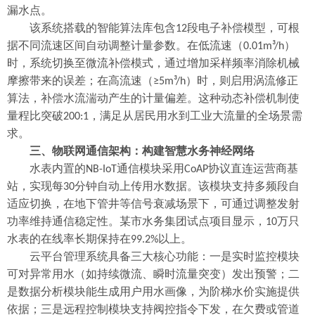
漏水点。
该系统搭载的智能算法库包含
段电子补偿模型，可根
12
据不同流速区间自动调整计量参数。在低流速（
）
0.01m³/h
时，系统切换至微流补偿模式，通过增加采样频率消除机械
摩擦带来的误差；在高流速（
）时，则启用涡流修正
≥5m³/h
算法，补偿水流湍动产生的计量偏差。这种动态补偿机制使
量程比突破
，满足从居民用水到工业大流量的全场景需
200:1
求。
三、物联网通信架构：构建智慧水务神经网络
水表内置的
通信模块采用
协议直连运营商基
NB-IoT
CoAP
站，实现每
分钟自动上传用水数据。该模块支持多频段自
30
适应切换，在地下管井等信号衰减场景下，可通过调整发射
功率维持通信稳定性。某市水务集团试点项目显示，
万只
10
水表的在线率长期保持在
以上。
99.2%
云平台管理系统具备三大核心功能：一是实时监控模块
可对异常用水（如持续微流、瞬时流量突变）发出预警；二
是数据分析模块能生成用户用水画像，为阶梯水价实施提供
依据；三是远程控制模块支持阀控指令下发，在欠费或管道