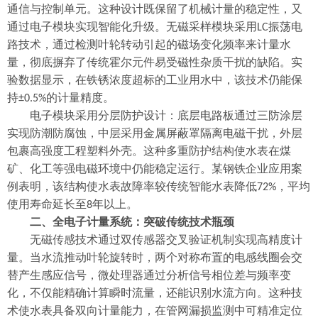
通信与控制单元。这种设计既保留了机械计量的稳定性，又
通过电子模块实现智能化升级。无磁采样模块采用
振荡电
LC
路技术，通过检测叶轮转动引起的磁场变化频率来计量水
量，彻底摒弃了传统霍尔元件易受磁性杂质干扰的缺陷。实
验数据显示，在铁锈浓度超标的工业用水中，该技术仍能保
持
的计量精度。
±0.5%
电子模块采用分层防护设计：底层电路板通过三防涂层
实现防潮防腐蚀，中层采用金属屏蔽罩隔离电磁干扰，外层
包裹高强度工程塑料外壳。这种多重防护结构使水表在煤
矿、化工等强电磁环境中仍能稳定运行。某钢铁企业应用案
例表明，该结构使水表故障率较传统智能水表降低
，平均
72%
使用寿命延长至
年以上。
8
二、全电子计量系统：突破传统技术瓶颈
无磁传感技术通过双传感器交叉验证机制实现高精度计
量。当水流推动叶轮旋转时，两个对称布置的电感线圈会交
替产生感应信号，微处理器通过分析信号相位差与频率变
化，不仅能精确计算瞬时流量，还能识别水流方向。这种技
术使水表具备双向计量能力，在管网漏损监测中可精准定位