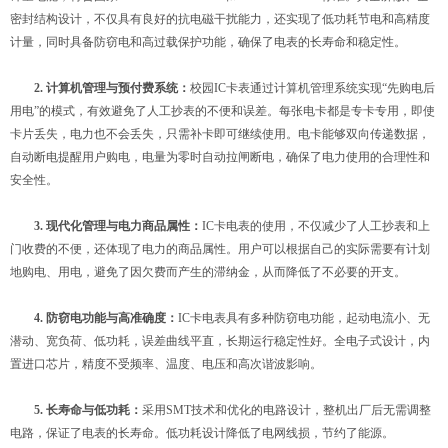
密封结构设计，不仅具有良好的抗电磁干扰能力，还实现了低功耗节电和高精度
计量，同时具备防窃电和高过载保护功能，确保了电表的长寿命和稳定性。
2. 计算机管理与预付费系统：
校园IC卡表通过计算机管理系统实现“先购电后
用电”的模式，有效避免了人工抄表的不便和误差。每张电卡都是专卡专用，即使
卡片丢失，电力也不会丢失，只需补卡即可继续使用。电卡能够双向传递数据，
自动断电提醒用户购电，电量为零时自动拉闸断电，确保了电力使用的合理性和
安全性。
3. 现代化管理与电力商品属性：
IC卡电表的使用，不仅减少了人工抄表和上
门收费的不便，还体现了电力的商品属性。用户可以根据自己的实际需要有计划
地购电、用电，避免了因欠费而产生的滞纳金，从而降低了不必要的开支。
4. 防窃电功能与高准确度：
IC卡电表具有多种防窃电功能，起动电流小、无
潜动、宽负荷、低功耗，误差曲线平直，长期运行稳定性好。全电子式设计，内
置进口芯片，精度不受频率、温度、电压和高次谐波影响。
5. 长寿命与低功耗：
采用SMT技术和优化的电路设计，整机出厂后无需调整
电路，保证了电表的长寿命。低功耗设计降低了电网线损，节约了能源。