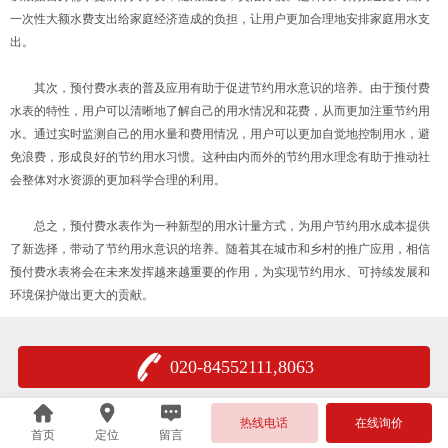
一次性大额水费支出给家庭经济造成的负担，让用户更加合理地安排家庭用水支
出。
其次，预付费水表的普及应用有助于促进节约用水意识的培养。由于预付费
水表的特性，用户可以清晰地了解自己的用水情况和花费，从而更加注重节约用
水。通过实时监测自己的用水量和费用情况，用户可以更加自觉地控制用水，避
免浪费，形成良好的节约用水习惯。这种由内而外的节约用水理念有助于推动社
会整体对水资源的更加科学合理的利用。
总之，预付费水表作为一种新型的用水计量方式，为用户节约用水成本提供
了新选择，带动了节约用水意识的培养。随着其在城市和乡村的推广应用，相信
预付费水表将会在未来发挥越来越重要的作用，为实现节约用水、可持续发展和
环境保护做出更大的贡献。
020-84552111,8063
热线电话
在线询价
首页
定位
留言