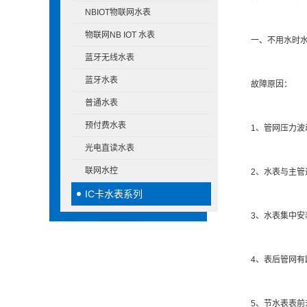
NBIOT物联网水表
物联网NB IOT 水表
一、不用水时水
蓝牙无线水表
蓝牙水表
故障原因：
普通水表
预付费水表
1、管网压力波动
光电直读水表
联网水控
2、水表与主管道
IC卡水表系列
3、水表集中安装
4、表后管网有跑
5、节水表表前未