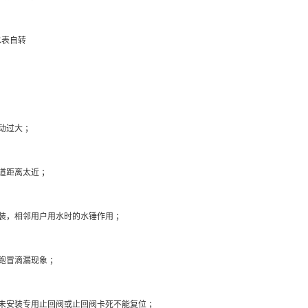
表自转
过大 ；
距离太近 ；
，相邻用户用水时的水锤作用 ；
冒滴漏现象 ；
安装专用止回阀或止回阀卡死不能复位 ；