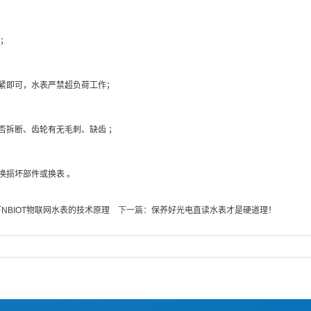
；
即可，水表严禁超负荷工作；
拆断、齿轮有无毛刺、缺齿 ；
损坏部件或换表 。
NBIOT物联网水表的技术原理
下一篇：
保养好光电直读水表才是硬道理！