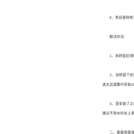
6、表后管网有
解决办法：
1、自转是区域性
2、自转是个别或
道太近或集中安装
3、是安装了止回
建议不用水时关上
二、度盘表面发