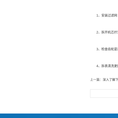
1、安装过滤网 
2、拆开机芯拧紧
3、检查齿轮是否
4、拆表清洗更换
上一篇：
深入了解下