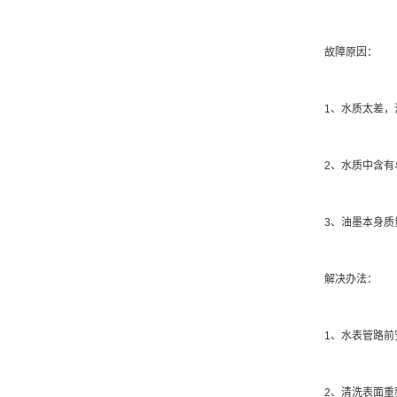
故障原因：
1、水质太差，污
2、水质中含有与
3、油墨本身质量
解决办法：
1、水表管路前安
2、清洗表面重新