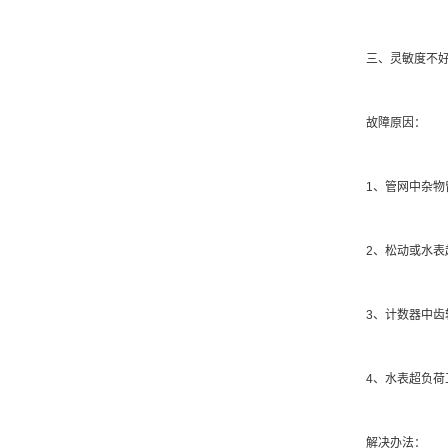
三、灵敏度不好
故障原因：
1、管网中杂物留
2、松动或水表超
3、计数器中齿轮
4、水表超负荷工
解决办法：