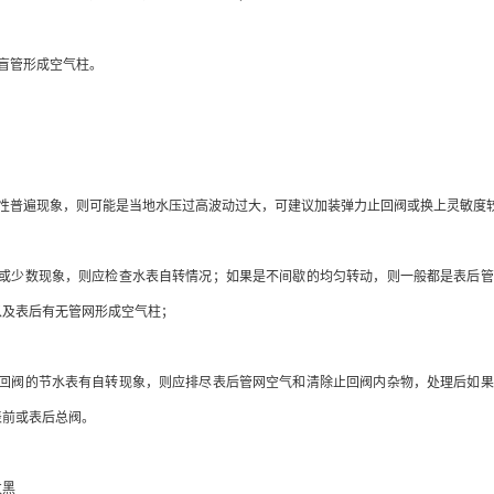
盲管形成空气柱。
普遍现象，则可能是当地水压过高波动过大，可建议加装弹力止回阀或换上灵敏度较
少数现象，则应检查水表自转情况；如果是不间歇的均匀转动，则一般都是表后管
以及表后有无管网形成空气柱；
阀的节水表有自转现象，则应排尽表后管网空气和清除止回阀内杂物，处理后如果
表前或表后总阀。
黑