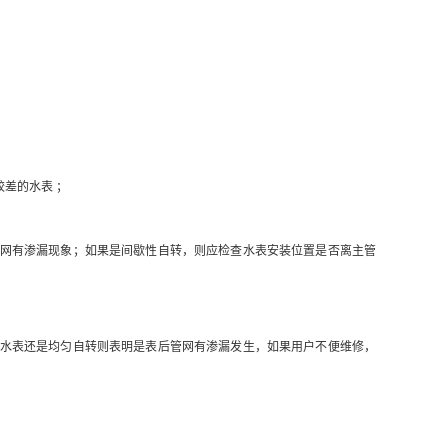
差的水表 ；
网有渗漏现象；如果是间歇性自转，则应检查水表安装位置是否离主管
水表还是均匀自转则表明是表后管网有渗漏发生，如果用户不便维修，