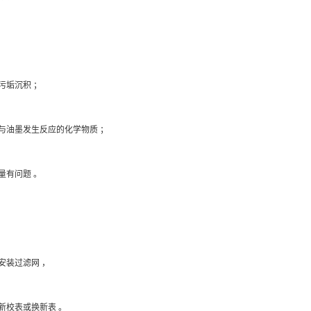
垢沉积 ；
油墨发生反应的化学物质 ；
有问题 。
装过滤网 ，
校表或换新表 。