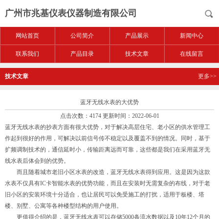
广州市兆基仪表仪器制造有限公司
网站首页
公司简介
产品展示
新闻中心
联系我们
产品目录
技术文章
在线留言
技术文章
更多>>
蓝牙无线水表的大优势
点击次数：4174 更新时间：2022-06-01
蓝牙无线水表的抄表方面有很大优势，对于解决高层住宅、老小区的供水管理工
作起到很好的作用，可解决以前信号传不稳定以及覆盖不到的情况。同时，基于
扩频调制技术的，通信延时小，传输距离远而可靠，这些都是我们在采用蓝牙无
线水表后体会到的优势。
而且随着城市老旧小区水表的改造，蓝牙无线水表得到应用。这是因为这款
水表不仅具有IC卡智能水表的优势功能，而且在安装时无需复杂的布线，对于老
旧小区的安装环境十分适合，也让居民可以免受施工的打扰，适用于板楼、塔
楼、别墅、公寓等各种楼型结构的用户使用。
更值得介绍的是，蓝牙无线水表可以存储5000条流水数据以及10年12个月的