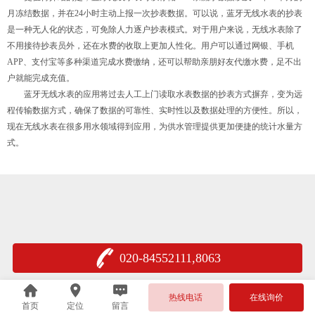
月冻结数据，并在24小时主动上报一次抄表数据。可以说，蓝牙无线水表的抄表
是一种无人化的状态，可免除人力逐户抄表模式。对于用户来说，无线水表除了
不用接待抄表员外，还在水费的收取上更加人性化。用户可以通过网银、手机
APP、支付宝等多种渠道完成水费缴纳，还可以帮助亲朋好友代缴水费，足不出
户就能完成充值。
蓝牙无线水表的应用将过去人工上门读取水表数据的抄表方式摒弃，变为远
程传输数据方式，确保了数据的可靠性、实时性以及数据处理的方便性。所以，
现在无线水表在很多用水领域得到应用，为供水管理提供更加便捷的统计水量方
式。
020-84552111,8063
热线电话
在线询价
首页
定位
留言