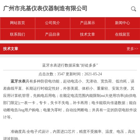
广州市兆基仪表仪器制造有限公司
网站首页
公司简介
产品展示
新闻中心
联系我们
产品目录
技术文章
在线留言
技术文章
更多>>
蓝牙水表进行数据采集“好处多多”
点击次数：3547 更新时间：2021-05-24
蓝牙水表
具有多种防窃电功能，起动电流小、无潜动、宽负荷、低功耗，误
差曲线平直、长期运行时稳定性好，外形美观、体积小、重量轻、安装方便。其
应用计算机管理，先购电后用电；在额定电流范围内能限制zui大使用功率(由供电
部门限定);一表一卡，专卡，失卡不失电，补卡再用；电卡能双向传递数据；能自
动断电告Jing用户购电；电量为零时，自动拉闸断电；并具有一定的防窃电软件设
计等。
准确度高:全电子式设计，内置进口芯片，精度不受频率、温度、电压，高次
谐波影响。