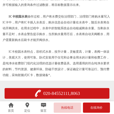
并可根据输入的查询条件过滤数据，将目标数据显示出来。
IC卡校园水表
操作过程，用户将水费交给治理部门，治理部门将购水量写入
IC卡中，用户将IC卡插入水表后，购水信息会自动计量在水表中，随后水表将自
动开阀供水。在用水过程中，水表中的智能系统会自动核减剩余水量。当剩余水
量不足时，水表会警告提示购水，当所购水量用尽后，水表将自动关阀断水，用
户需重新购水后刷卡才能开阀供水。
IC卡校园水表特点，容积式水表，按升计量，灵敏度高，计量，表阀一体设
计，美观大方，使用可靠。卧式安装用于住宅和企事业用水的计量和收费工作，
是纯净水收费部门现代化治理的优选计量收费器具。选用通用的符合纯净水要求
的材料，节约资源、健康环保。防磁干扰设计，保证确定计量可靠运行。预付费
功能，采纳射频式IC卡，数据储备*。
020-84552111,8063
热线电话
在线询价
首页
定位
留言