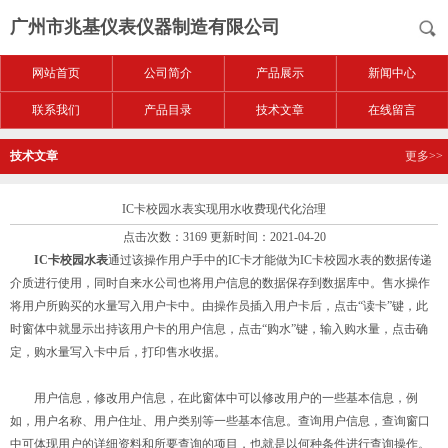
广州市兆基仪表仪器制造有限公司
网站首页
公司简介
产品展示
新闻中心
联系我们
产品目录
技术文章
在线留言
技术文章
更多>>
IC卡校园水表实现用水收费现代化治理
点击次数：3169 更新时间：2021-04-20
IC卡校园水表
通过该操作用户手中的IC卡才能做为IC卡校园水表的数据传递
介质进行使用，同时自来水公司也将用户信息的数据保存到数据库中。售水操作
将用户所购买的水量写入用户卡中。由操作员插入用户卡后，点击“读卡”键，此
时窗体中就显示出持该用户卡的用户信息，点击“购水”键，输入购水量，点击确
定，购水量写入卡中后，打印售水收据。
用户信息，修改用户信息，在此窗体中可以修改用户的一些基本信息，例
如，用户名称、用户住址、用户类别等一些基本信息。查询用户信息，查询窗口
中可体现用户的详细资料和所要查询的项目，也就是以何种条件进行查询操作。