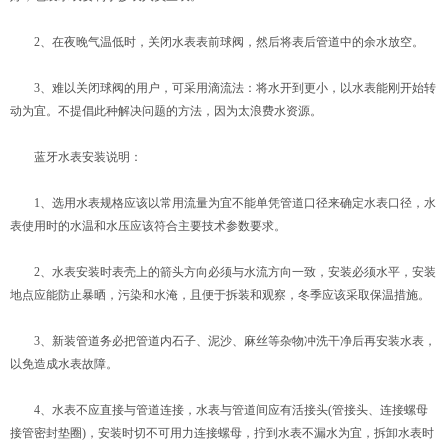
2、在夜晚气温低时，关闭水表表前球阀，然后将表后管道中的余水放空。
3、难以关闭球阀的用户，可采用滴流法：将水开到更小，以水表能刚开始转
动为宜。不提倡此种解决问题的方法，因为太浪费水资源。
蓝牙水表安装说明：
1、选用水表规格应该以常用流量为宜不能单凭管道口径来确定水表口径，水
表使用时的水温和水压应该符合主要技术参数要求。
2、水表安装时表壳上的箭头方向必须与水流方向一致，安装必须水平，安装
地点应能防止暴晒，污染和水淹，且便于拆装和观察，冬季应该采取保温措施。
3、新装管道务必把管道内石子、泥沙、麻丝等杂物冲洗干净后再安装水表，
以免造成水表故障。
4、水表不应直接与管道连接，水表与管道间应有活接头(管接头、连接螺母
接管密封垫圈)，安装时切不可用力连接螺母，拧到水表不漏水为宜，拆卸水表时