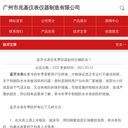
广州市兆基仪表仪器制造有限公司
网站首页
公司简介
产品展示
新闻中心
联系我们
产品目录
技术文章
在线留言
技术文章
更多>>
蓝牙水表在冬季应该如何正确防冻？
点击次数：3335 更新时间：2021-03-15
蓝牙水表
在寒冷的冬季需要用户怎样做，才能保证其正常运行不被冻坏呢，
关于智能防水水表被冻坏的问题，曾经是困扰用户与水表厂家难题，有部分小区
就是由于气温太低，又没有相应的保护措施，导致批量的智能水表冻坏，造成严
重的损失，所以很有必要来了解，寒冷冬季中智能防水水表的防护措施。
蓝牙水表冬季防护有以下几种方法：
1、在水表上洒上冷煤灰、锯末等，用旧棉絮或其它保暖的东西，将水表包
好，包裹水表要利于抄表人员查表。