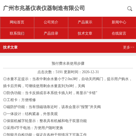
广州市兆基仪表仪器制造有限公司
网站首页
公司简介
产品展示
新闻中心
联系我们
产品目录
技术文章
在线留言
技术文章
更多>>
预付费水表使用步骤
点击次数：5191 更新时间：2020-12-31
◎水量不足提示：当表中剩余水量小于2.0m3时，自动关闭阀门，提示用户购水，
插卡后开阀，可继续使用剩余水量直到为0时，关阀
◎防伪功能：当卡反插或非本系统卡插入时，将显示“卡错”
◎工程卡：方便维修
◎磁防护功能：当有强磁场靠近时，该表会显示“报警”并关阀
◎一体设计：结构紧凑，外形美观
◎保留机械字轮显示：整表具有机械和电子双显功能
◎采用4节干电池：方便用户随时更换
◎智能月自检功能：保证在各种干扰情况下可靠工作