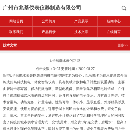
广州市兆基仪表仪器制造有限公司
网站首页
公司简介
产品展示
新闻中心
联系我们
产品目录
技术文章
在线留言
技术文章
更多>>
ic卡智能水表的功能
点击次数：3405 更新时间：2020-08-27
新型ic卡智能水表是以先进的微电脑控制技术为核心，以智能卡为信息传递媒介而
构成的高科技机电一体化智能仪表，具有机械计数和电子计数的双重功能，主要
由智能卡读写器、低功耗微电脑、新型电机阀、流量采集及相应电路组成，在保
持了传统机械式水表的特点的同时，还具有直观的电子显示。具有设计先进、技
术含量高、功能完备、计量准确、性能可靠、体积小、显示直观、外形精美以及
安装便捷、使用方便的优点，适用于城市居民自来水的计量和收费，避免了偷
水、漏水、冒水事件的发生，通过电子计费达到了节水和科学管理的目的同时改
变了传统的城市供水管理方式，变“先用水，后交费”为“先交费，后用水”，提高了
供水行业的现代化管理水平，同时方便了用户的使用，避免了查表收费给用户带