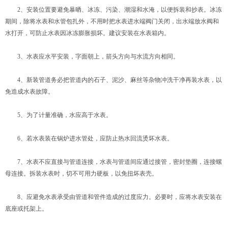
2、安装位置要避免暴晒、冰冻、污染、潮湿和水淹，以便拆装和抄表。冰冻
期间，除将水表和水管包扎外，不用时把水表进水端阀门关闭，出水端放水阀和
水打开，可防止水表因冰冻膨胀损坏。建议安装在水表箱内。
3、水表应水平安装，字面朝上，箭头方向与水流方向相同。
4、新装管道务必把管道内的石子、泥沙、麻丝等杂物冲洗干净再装水表，以
免造成水表故障。
5、为了计量准确，水应高于水表。
6、若水表装在锅炉进水管处，应防止热水回流烫坏水表。
7、水表不应直接与管道连接，水表与管道间应通过接管，密封垫圈，连接螺
母连接。拆装水表时，切不可用力硬板，以免扭坏表壳。
8、应避免水表承受由管道和管件造成的过度应力。必要时，应将水表安装在
底座或托架上。