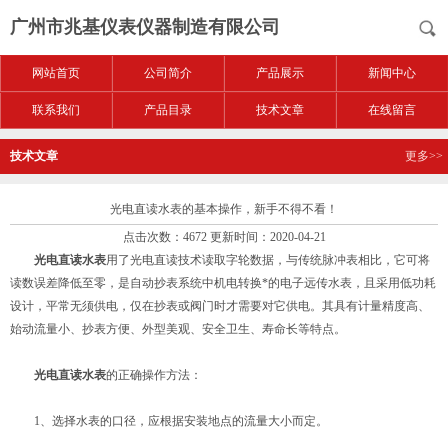
广州市兆基仪表仪器制造有限公司
网站首页
公司简介
产品展示
新闻中心
联系我们
产品目录
技术文章
在线留言
技术文章
更多>>
光电直读水表的基本操作，新手不得不看！
点击次数：4672 更新时间：2020-04-21
光电直读水表
用了光电直读技术读取字轮数据，与传统脉冲表相比，它可将
读数误差降低至零，是自动抄表系统中机电转换*的电子远传水表，且采用低功耗
设计，平常无须供电，仅在抄表或阀门时才需要对它供电。其具有计量精度高、
始动流量小、抄表方便、外型美观、安全卫生、寿命长等特点。
光电直读水表
的正确操作方法：
1、选择水表的口径，应根据安装地点的流量大小而定。