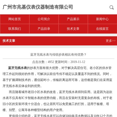
广州市兆基仪表仪器制造有限公司
网站首页
公司简介
产品展示
新闻中心
联系我们
产品目录
技术文章
在线留言
技术文章
更多>>
蓝牙无线水表与传统抄表相比有何优势？
点击次数：4952 更新时间：2019-11-12
蓝牙无线水表
的抄表方面有很大优势，对于解决高层住宅、老小区的供水管
理工作起到很好的作用，可解决以前信号传不稳定以及覆盖不到的情况。同时，
基于扩频调制技术的，通信延时小，传输距离远而可靠，这些都是我们在采用蓝
牙无线水表后体会到的优势。
而且随着城市老旧小区水表的改造，蓝牙无线水表得到应用。这是因为这款
水表不仅具有IC卡智能水表的优势功能，而且在安装时无需复杂的布线，对于老
旧小区的安装环境十分适合，也让居民可以免受施工的打扰，适用于板楼、塔
楼、别墅、公寓等各种楼型结构的用户使用。
更值得介绍的是，蓝牙无线水表可以存储5000条流水数据以及10年12个月的