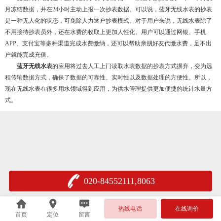
月冻结数据，并在24小时主动上报一次抄表数据。可以说，蓝牙无线水表的抄表
是一种无人化的状态，可免除人力逐户抄表模式。对于用户来说，无线水表除了
不用接待抄表员外，还在水费的收取上更加人性化。用户可以通过网银、手机
APP、支付宝等多种渠道完成水费缴纳，还可以帮助亲朋好友代缴水费，足不出
户就能完成充值。
蓝牙无线水表
的应用将过去人工上门读取水表数据的抄表方式摒弃，变为远
程传输数据方式，确保了数据的可靠性、实时性以及数据处理的方便性。所以，
现在无线水表在很多用水领域得到应用，为供水管理提供更加便捷的统计水量方
式。
020-84552111,8063
热线电话
在线询价
首页
定位
留言