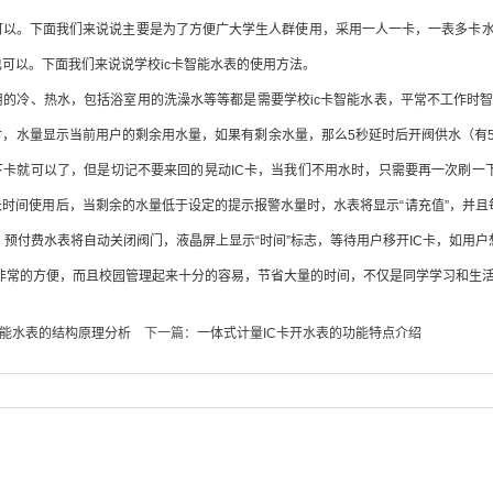
可以。下面我们来说说主要是为了方便广大学生人群使用，采用一人一卡，一表多卡
可以。下面我们来说说学校ic卡智能水表的使用方法。
的冷、热水，包括浴室用的洗澡水等等都是需要学校ic卡智能水表，平常不工作时智
时，水量显示当前用户的剩余用水量，如果有剩余水量，那么5秒延时后开阀供水（有
卡就可以了，但是切记不要来回的晃动IC卡，当我们不用水时，只需要再一次刷一下
时间使用后，当剩余的水量低于设定的提示报警水量时，水表将显示“请充值”，并且
）预付费水表将自动关闭阀门，液晶屏上显示“时间”标志，等待用户移开IC卡，如用
非常的方便，而且校园管理起来十分的容易，节省大量的时间，不仅是同学学习和生
智能水表的结构原理分析
下一篇：
一体式计量IC卡开水表的功能特点介绍