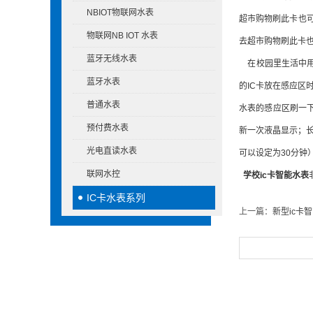
NBIOT物联网水表
超市购物刷此卡也
物联网NB IOT 水表
去超市购物刷此卡也
蓝牙无线水表
在校园里生活中用
蓝牙水表
的IC卡放在感应区
普通水表
水表的感应区刷一下
预付费水表
新一次液晶显示；长
光电直读水表
可以设定为30分钟
联网水控
学校ic卡智能水表
IC卡水表系列
上一篇：
新型ic卡