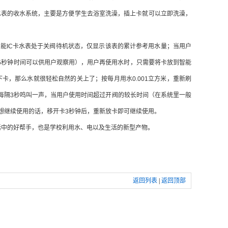
水表的收水系统，主要是方便学生去浴室洗澡，插上卡就可以立即洗澡，
能IC卡水表处于关阀待机状态，仅显示该表的累计参考用水量；当用户
5秒钟时间可以供用户观察用），用户再使用水时，只需要将卡放到智能
卡，那么水就很轻松自然的关上了；按每月用水0.001立方米，重新刷
每隔3秒鸣叫一声，当用户使用时间超过开阀的较长时间（在系统里一般
户想继续使用的话，移开卡3秒钟后，重新放卡即可继续使用。
活中的好帮手，也是学校利用水、电以及生活的新型产物。
返回列表
|
返回顶部