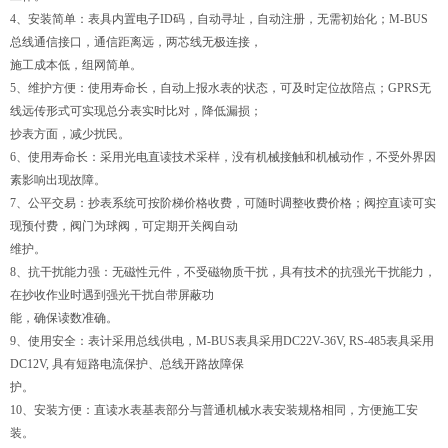
4、安装简单：表具内置电子ID码，自动寻址，自动注册，无需初始化；M-BUS
总线通信接口，通信距离远，两芯线无极连接，
施工成本低，组网简单。
5、维护方便：使用寿命长，自动上报水表的状态，可及时定位故陪点；GPRS无
线远传形式可实现总分表实时比对，降低漏损；
抄表方面，减少扰民。
6、使用寿命长：采用光电直读技术采样，没有机械接触和机械动作，不受外界因
素影响出现故障。
7、公平交易：抄表系统可按阶梯价格收费，可随时调整收费价格；阀控直读可实
现预付费，阀门为球阀，可定期开关阀自动
维护。
8、抗干扰能力强：无磁性元件，不受磁物质干扰，具有技术的抗强光干扰能力，
在抄收作业时遇到强光干扰自带屏蔽功
能，确保读数准确。
9、使用安全：表计采用总线供电，M-BUS表具采用DC22V-36V, RS-485表具采用
DC12V, 具有短路电流保护、总线开路故障保
护。
10、安装方便：直读水表基表部分与普通机械水表安装规格相同，方便施工安
装。