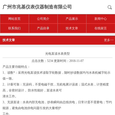
广州市兆基仪表仪器制造有限公司
网站首页
公司简介
产品展示
新闻中心
联系我们
产品目录
技术文章
在线留言
技术文章
更多>>
光电直读水表类型
点击次数：5234 更新时间：2018-11-07
产品主要功能特点：
1、读数*：采用光电直读技术读取字轮数据，随时抄读数据均与水表机械字轮示
值一致。
2、计垂可靠：无误码，不受电磁干扰，无机电累计误差；湿式水表，计堡精度
高，全密封设计， 防水性能好，直读水表可
潜水工作。
3、无源直读：水表内部无电池，抄表瞬间由总线供电，日常计蛋不需要电；节约
能源，避免由电池供电问题引发的大量维护
工作。