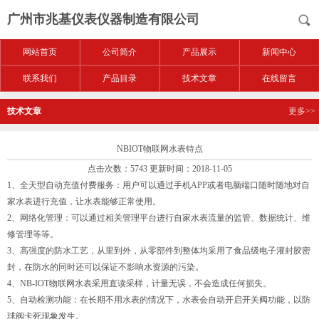
广州市兆基仪表仪器制造有限公司
网站首页
公司简介
产品展示
新闻中心
联系我们
产品目录
技术文章
在线留言
技术文章
更多>>
NBIOT物联网水表特点
点击次数：5743 更新时间：2018-11-05
1、全天型自动充值付费服务：用户可以通过手机APP或者电脑端口随时随地对自
家水表进行充值，让水表能够正常使用。
2、网络化管理：可以通过相关管理平台进行自家水表流量的监管、数据统计、维
修管理等等。
3、高强度的防水工艺，从里到外，从零部件到整体均采用了食品级电子灌封胶密
封，在防水的同时还可以保证不影响水资源的污染。
4、NB-IOT物联网水表采用直读采样，计量无误，不会造成任何损失。
5、自动检测功能：在长期不用水表的情况下，水表会自动开启开关阀功能，以防
球阀卡死现象发生。