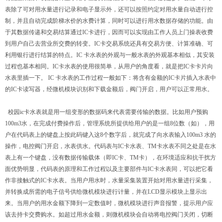
表除了可对用水量进行记录和电子显示外，还可以按照约定对用水量自动进行控
制，并且自动完成阶梯水价的水费计算，同时可以进行用水数据存储的功能。由
于其数据传递和交易结算通过IC卡进行，因而可以实现由工作人员上门操表收费
到用户自己去营业所交费的转变。IC卡交易系统还具有交易方便、计算准确、可
利用银行进行结算的特点。IC 卡水表的外观与一般水表的外观基本相似，其安装
过程也基本相同。IC卡水表的使用很简单，从用户的角度看，就是把IC卡卡片向
水表里插一下。 IC 卡水表的工作过程一般如下：将含有金额的IC卡片插入水表中
的IC卡读写器，经微机模块识别和下载金额后，阀门开启，用户可以正常用水。
校园ic卡水表就是用一组变形的数据码来代表需要传输的数据。比如用户预购
100m3水，在完成付费操作后，管理系统所提供给用户的是一组8位数（如），用
户在代码表上的键盘上按此码键入这8个数字后，就完成了向水表输入100m3 水的
操作，电控阀门开启，水表供水。代码表与IC卡水表、TM卡水表不同之处是在水
表上有一个键盘，没有数据传输载体（即IC卡、TM卡），在环境适应和抗干扰方
面优势明显，代码表的原理和工作过程以及主要部件与IC卡水表同，可以把它看
作非接触式的IC卡水表。当用户用水时，水量采集装置开始对用水量进行采集，
并转换成所需的电子信号供给微机模块进行计量，并在LCD显示模块上显示出
来。当用户的用水金额下降到一定数值时，微机模块进行声音报警，提示用户应
该去持卡交费购水。如超过用水金额，则微机模块会自动将电控阀门关闭，切断