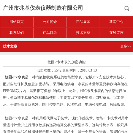
广州市兆基仪表仪器制造有限公司
网站首页
公司简介
产品展示
新闻中心
联系我们
产品目录
技术文章
在线留言
技术文章
更多>>
校园ic卡水表的加密功能
点击次数：5542 更新时间：2018-03-13
校园ic卡水表
是一种内嵌预收费系统的智能型水表，它以Ic卡安全技术为核心，
配以自动保护及信息加密功能。采用电池供电，水表的水量等重要参数均存储在
EPROM芯片内，其数据可保存10年以上。此外，对IC卡及卡表内的信息进行加
密，使系统不易被仿制和非法使用，主要有以下部分组成：CPU单元、LCD显
示、干簧管流量双脉冲、阀门控制电路、IC卡电路、电源检测电路、故障报警。
校园ic卡水表是一种利用现代微电子技术、现代传感技术、智能IC卡技术对用水
量进行计量并进行用水数据传递及结算交易的新型水表。这与传统水表一般只具
有流量采集和机械指针显示用水量的功能相比，是一个很大的进步。智能IC卡水