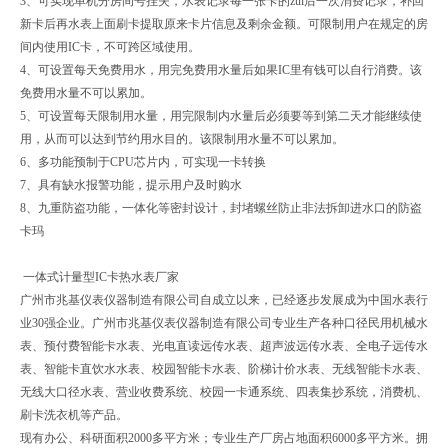
3、可实现单机分房间号挂失，水表记录每一张卡的zui后一次消费记录，补回
新卡后再水表上面刷卡提取原来卡片信息及剩余金额。可限制用户在规定的房
间内使用IC卡，不可跨区域使用。
4、可设置每天免费用水，用完免费用水量后如果IC里有钱可以自行消费。该
免费用水量不可以累加。
5、可设置每天限制用水量，用完限制内水量后必须要等到第二天才能继续使
用，从而可以达到节约用水目的。该限制用水量不可以累加。
6、多功能预制于CPU芯片内，可实现一卡转换
7、具有缺水报警功能，提示用户及时购水
8、九重防盗功能，一体化等密封设计，封堵螺丝防止非法拆卸进水口的防盗
卡玛
一体式计量型IC卡热水表厂家
广州市兆基仪表仪器制造有限公司自成立以来，已经逐步发展成为中国水表行
业30强企业。广州市兆基仪表仪器制造有限公司专业生产各种口径民用机械水
表、预付费智能卡水表、光电直读远传水表、超声波远传水表、全电子远传水
表、智能卡直饮水水表、校园智能卡水表、阶梯计价水表、无线智能卡水表、
无线大口径水表、营业收费系统、校园一卡通系统、四表集抄系统，消费机、
刷卡洗衣机等产品。
现有办公、科研面积2000多平方米；专业生产厂房占地面积6000多平方米。拥