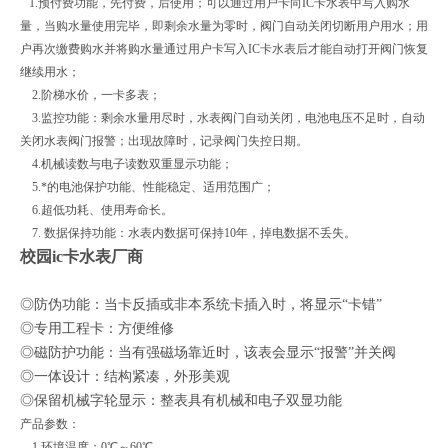
1.预付费功能，先付费，后使用；可以通过用户卡向IC卡水表中写入购水
量，当购水量使用完毕，即剩余水量为零时，阀门自动关闭切断用户用水；用
户再次缴费购水并将购水量通过用户卡写入IC卡水表后才能自动打开阀门恢复
继续用水；
2.阶梯水价，一卡多表；
3.监控功能：剩余水量用尽时，水表阀门自动关闭，电池电压不足时，自动
关闭水表阀门报警；出现故障时，记录阀门失控日期。
4.机械读数与电子读数双重显示功能；
5.*的电池保护功能、性能稳定、适用范围广；
6.超低功耗、使用寿命长。
7. 数据保持功能：水表内数据可保持10年，掉电数据不丢失。
校园ic卡水表厂商
◎防伪功能：当卡反插或非本系统卡插入时，将显示“卡错”
◎专用工程卡：方便维修
◎磁防护功能：当有强磁场靠近时，该表会显示“报警”并关阀
◎一体设计：结构紧凑，外形美观
◎保留机械字轮显示：整表具有机械和电子双显功能
产品参数：
1.环境温度：0℃～60℃