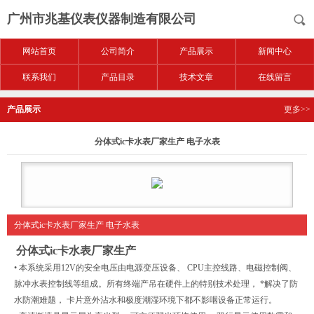
广州市兆基仪表仪器制造有限公司
网站首页
公司简介
产品展示
新闻中心
联系我们
产品目录
技术文章
在线留言
产品展示
更多>>
分体式ic卡水表厂家生产 电子水表
分体式ic卡水表厂家生产 电子水表
分体式ic卡水表厂家生产
• 本系统采用12V的安全电压由电源变压设备、 CPU主控线路、电磁控制阀、
脉冲水表控制线等组成。所有终端产吊在硬件上的特别技术处理， *解决了防
水防潮难题， 卡片意外沾水和极度潮湿环境下都不影咽设备正常运行。