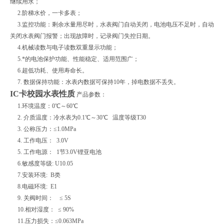
继续用水；
2.阶梯水价，一卡多表；
3.监控功能：剩余水量用尽时，水表阀门自动关闭，电池电压不足时，自动
关闭水表阀门报警；出现故障时，记录阀门失控日期。
4.机械读数与电子读数双重显示功能；
5.*的电池保护功能、性能稳定、适用范围广；
6.超低功耗、使用寿命长。
7. 数据保持功能：水表内数据可保持10年，掉电数据不丢失。
IC卡校园水表性质
产品参数：
1.环境温度：0℃～60℃
2. 介质温度：冷水表为0.1℃～30℃ 温度等级T30
3. 公称压力：≤1.0MPa
4. 工作电压： 3.0V
5. 工作电源： 1节3.0V锂亚电池
6.敏感度等级: U10.05
7.安装环境: B类
8.电磁环境: E1
9. 关阀时间： ≤ 5S
10.相对湿度： ≤ 90%
11.压力损失：≤0.063MPa