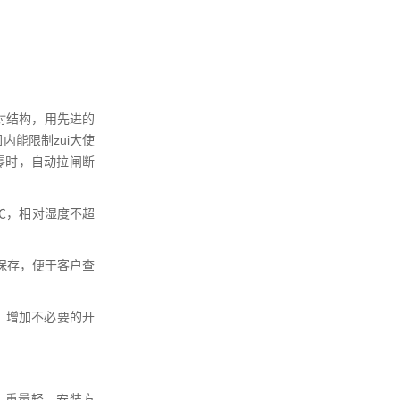
全密封结构，用先进的
能限制zui大使
零时，自动拉闸断
0℃，相对湿度不超
保存，便于客户查
，增加不必要的开
、重量轻、安装方