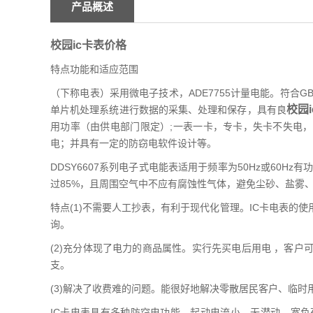
产品概述
校园ic卡表价格
特点功能和适应范围
（下称电表）采用微电子技术，ADE7755计量电能。符合GB/T1
校园
单片机处理系统进行数据的采集、处理和保存，具有良
用功率（由供电部门限定）;一表一卡，专卡，失卡不失电，
电；并具有一定的防窃电软件设计等。
DDSY6607系列电子式电能表适用于频率为50Hz或60H
过85%，且周围空气中不应有腐蚀性气体，避免尘砂、盐雾
特点(1)不需要人工抄表，有利于现代化管理。IC卡电表
询。
(2)充分体现了电力的商品属性。实行先买电后用电 ，客
支。
(3)解决了收费难的问题。能很好地解决零散居民客户、临
IC卡电表具有多种防窃电功能，起动电流小、无潜动、宽