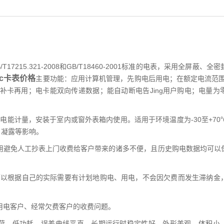
7215.321-2008和GB/T18460-2001标准的电表，采用全屏蔽、
ic卡表价格
主要功能：应用计算机管理，先购电后用电；在额定电流范围内
补卡再用；电卡能双向传递数据；能自动断电告Jing用户购电；电量为
z有功电能计量，安装于室内或窗外表箱内使用。适用于环境温度为-30至+7
、凝露等影响。
的使用避免人工抄表上门收费给客户带来的诸多不便，且历史购电数据均可以
户可以根据自己的实际需要有计划地购电、用电，不会因欠费而发生滞纳金
时用电客户、经常欠费客户的收费问题。
负荷、低功耗，误差曲线平直、长期运行时稳定性好，外形美观、体积小