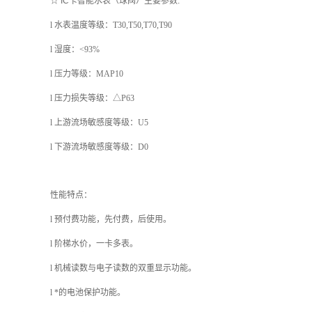
☆ IC卡智能水表（球阀）主要参数:
l
水表温度等级：
T30,T50,T70,T90
l
湿度：<93%
l
压力等级：MAP10
l
压力损失等级：△P63
l
上游流场敏感度等级：U5
l
下游流场敏感度等级：D0
性能特点：
l
预付费功能，先付费，后使用。
l
阶梯水价，一卡多表。
l
机械读数与电子读数的双重显示功能。
l
*的电池保护功能。