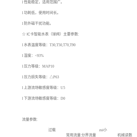
l
性能稳定，适用范围广。
l
功耗低，使用时间长。
l
防外磁干扰功能。
☆ IC卡智能水表（球阀）主要参数:
l
水表温度等级：
T30,T50,T70,T90
l
湿度：<93%
l
压力等级：MAP10
l
压力损失等级：△P63
l
上游流场敏感度等级：U5
l
下游流场敏感度等级：D0
流量参数:
过载
zui小
常用流量
分界流量
机械读数